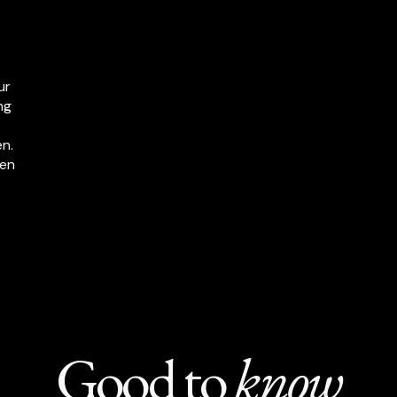
ur
ng
en.
gen
Good to
know