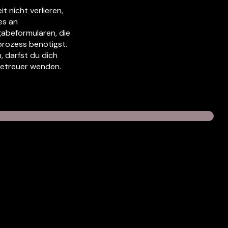
t nicht verlieren,
es an
gabeformularen, die
prozess benötigst.
n, darfst du dich
betreuer wenden.