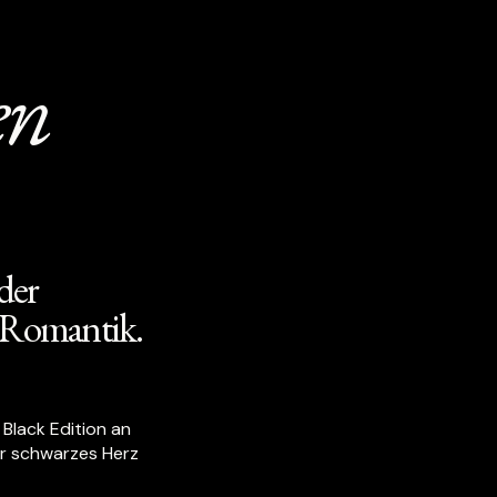
en
der
r Romantik.
n Black Edition an
er schwarzes Herz