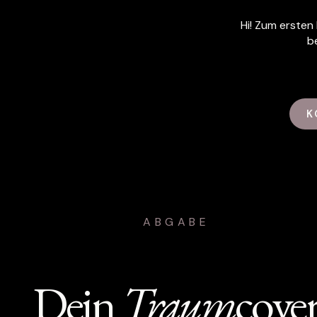
Hi! Zum ersten
b
K
ABGABE
Dein
Traum
cove