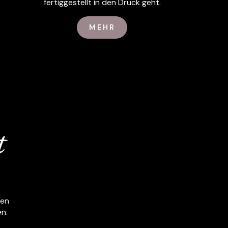
fertiggestellt in den Druck geht.
MEHR
t
ren
en.